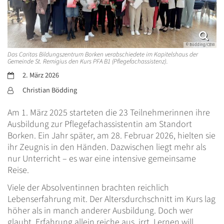
© Bödding/CBW
Das Caritas Bildungszentrum Borken verabschiedete im Kapitelshaus der
Gemeinde St. Remigius den Kurs PFA B1 (Pflegefachassistenz).
Datum:
2. März 2026
Von:
Christian Bödding
Am 1. März 2025 starteten die 23 Teilnehmerinnen ihre
Ausbildung zur Pflegefachassistentin am Standort
Borken. Ein Jahr später, am 28. Februar 2026, hielten sie
ihr Zeugnis in den Händen. Dazwischen liegt mehr als
nur Unterricht – es war eine intensive gemeinsame
Reise.
Viele der Absolventinnen brachten reichlich
Lebenserfahrung mit. Der Altersdurchschnitt im Kurs lag
höher als in manch anderer Ausbildung. Doch wer
glaubt, Erfahrung allein reiche aus, irrt. Lernen will