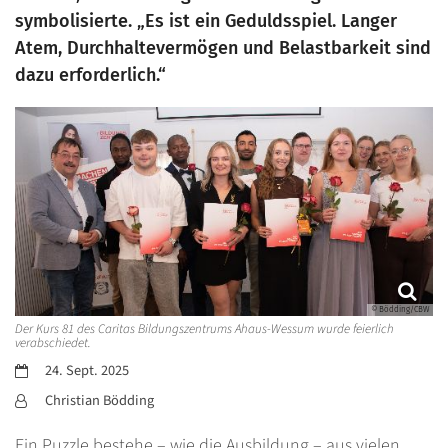
symbolisierte. „Es ist ein Geduldsspiel. Langer
Atem, Durchhaltevermögen und Belastbarkeit sind
dazu erforderlich.“
© Bödding/CBW
Der Kurs 81 des Caritas Bildungszentrums Ahaus-Wessum wurde feierlich
verabschiedet.
Datum:
24. Sept. 2025
Von:
Christian Bödding
Ein Puzzle bestehe – wie die Ausbildung – aus vielen