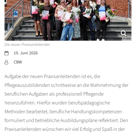
© CBW
Die neuen Praxisanleitenden
Datum:
19. Juni 2026
Von:
CBW
Aufgabe der neuen Praxisanleitenden ist es, die
Pflegeauszubildenden schrittweise an die Wahrnehmung der
beruflichen Aufgaben als professionell Pflegende
heranzuführen. Hierfür wurden berufspädagogische
Methoden bearbeitet, berufliche Handlungskompetenzen
formuliert und betriebliche Ausbildungspläne reflektiert. Den
Praxisanleitenden wünschen wir viel Erfolg und Spaß in der