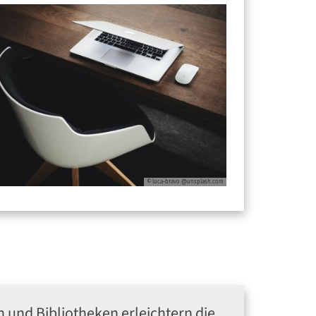
© luca-bravo @unsplash.com
 und Bibliotheken erleichtern die