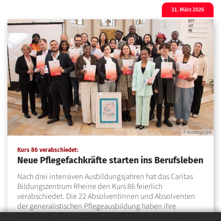
31. März 2026
© Bödding/CBW
:
Kurs 86 verabschiedet:
Neue Pflegefachkräfte starten ins Berufsleben
Nach drei intensiven Ausbildungsjahren hat das Caritas
Bildungszentrum Rheine den Kurs 86 feierlich
verabschiedet. Die 22 Absolventinnen und Absolventen
der generalistischen Pflegeausbildung haben ihre
Ausbildung, die am 1. April 2023 begann und am 31. März