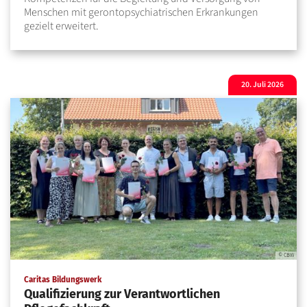
Menschen mit gerontopsychiatrischen Erkrankungen
gezielt erweitert.
20. Juli 2026
© CBW
:
Caritas Bildungswerk
Qualifizierung zur Verantwortlichen