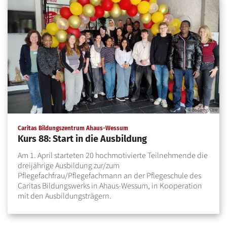
© Bödding/CBW
:
Caritas Bildungszentrum Ahaus-Wessum
Kurs 88: Start in die Ausbildung
Am 1. April starteten 20 hochmotivierte Teilnehmende die
dreijährige Ausbildung zur/zum
Pflegefachfrau/Pflegefachmann an der Pflegeschule des
Caritas Bildungswerks in Ahaus-Wessum, in Kooperation
mit den Ausbildungsträgern.