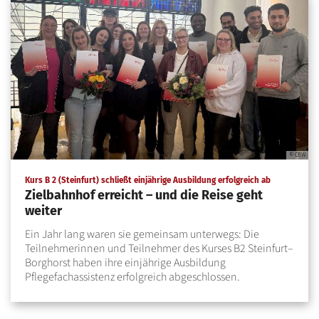
© CBW
:
Kurs B 2 (Steinfurt) schließt einjährige Ausbildung erfolgreich ab
Zielbahnhof erreicht – und die Reise geht
weiter
Ein Jahr lang waren sie gemeinsam unterwegs: Die
Teilnehmerinnen und Teilnehmer des Kurses B2 Steinfurt–
Borghorst haben ihre einjährige Ausbildung
Pflegefachassistenz erfolgreich abgeschlossen.