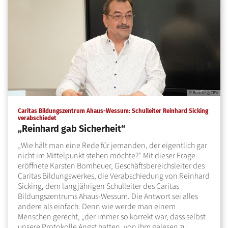
© Bödding/CBW
Caritas Bildungszentrum Ahaus-Wessum: Schulleiter Reinhard Sicking
:
verabschiedet
„Reinhard gab Sicherheit“
„Wie hält man eine Rede für jemanden, der eigentlich gar
nicht im Mittelpunkt stehen möchte?“ Mit dieser Frage
eröffnete Karsten Bomheuer, Geschäftsbereichsleiter des
Caritas Bildungswerkes, die Verabschiedung von Reinhard
Sicking, dem langjährigen Schulleiter des Caritas
Bildungszentrums Ahaus-Wessum. Die Antwort sei alles
andere als einfach. Denn wie werde man einem
Menschen gerecht, „der immer so korrekt war, dass selbst
unsere Protokolle Angst hatten, von ihm gelesen zu