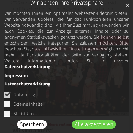
Wir achten Ihre Privatsphäre
2026 endete, erfolgreich abgeschlossen und dürfen sich
✕
nun Pflegefachfrau beziehungsweise Pflegefachmann
Wir möchten Ihnen ein optimales Webseiten-Erlebnis bieten.
nennen.
Wir verwenden Cookies, die für das Funktionieren unserer
Website notwendig sind. Mit Ihrer Zustimmung verwenden wir
auch Cookies, die zur Anzeige externer Inhalte oder zu
anonymen Statistikzwecken genutzt werden. Sie können selbst
31. März 2026
entscheiden, welche Kategorien Sie zulassen möchten. Bitte
beachten Sie, dass auf Basis Ihrer Einstellungen womöglich nicht
mehr alle Funktionalitäten der Seite zur Verfügung stehen.
Weitere Informationen finden Sie in unserer
Datenschutzerklärung
.
Impressum
Datenschutzerklärung
Notwendig
Externe Inhalte
Statistiken
© Bödding/CBW
Speichern
Alle akzeptieren
:
Kurs R 65 des Caritas Bildungszentrums Rhede verabschiedet
„Wir sind anders“