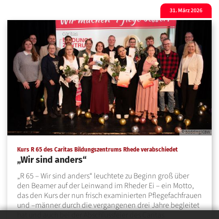
31. März 2026
© Bödding/CBW
:
Kurs R 65 des Caritas Bildungszentrums Rhede verabschiedet
„Wir sind anders“
„R 65 – Wir sind anders“ leuchtete zu Beginn groß über
den Beamer auf der Leinwand im Rheder Ei – ein Motto,
das den Kurs der nun frisch examinierten Pflegefachfrauen
und –männer durch die vergangenen drei Jahre begleitet
hat und auch bei der Abschlussfeier des Caritas