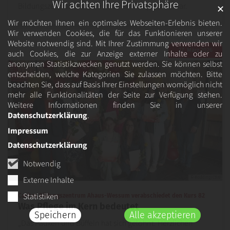
Wir achten Ihre Privatsphäre
Bildungszentrums Rhede noch einmal präsent war.
✕
Wir möchten Ihnen ein optimales Webseiten-Erlebnis bieten.
Wir verwenden Cookies, die für das Funktionieren unserer
Website notwendig sind. Mit Ihrer Zustimmung verwenden wir
27. März 2026
auch Cookies, die zur Anzeige externer Inhalte oder zu
anonymen Statistikzwecken genutzt werden. Sie können selbst
entscheiden, welche Kategorien Sie zulassen möchten. Bitte
beachten Sie, dass auf Basis Ihrer Einstellungen womöglich nicht
mehr alle Funktionalitäten der Seite zur Verfügung stehen.
Weitere Informationen finden Sie in unserer
Datenschutzerklärung
.
Impressum
Datenschutzerklärung
Notwendig
Externe Inhalte
© Bödding/CBW
Statistiken
:
Caritas Bildungszentrum Ahaus-Wessum verabschiedet den Kurs 82
Was Pflege im Kern bedeutet
Speichern
Alle akzeptieren
„Das Pauken und Büffeln hat sich gelohnt. Herzlichen