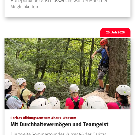
Höhepunkt der Abschlusswoche war der Markt der
Möglichkeiten.
20. Juli 2026
© CBW
:
Caritas Bildungszentrum Ahaus-Wessum
Mit Durchhaltevermögen und Teamgeist
Die zweite Sommertour des Kurses 86 des Caritas